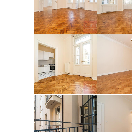
opiš kód 
ODESLAT ZP