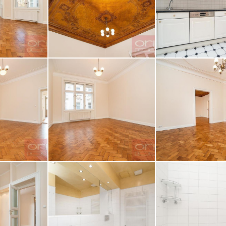
z obrázku
RÁVU