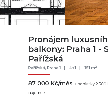
Pronájem luxusníh
balkony: Praha 1 - 
Pařížská
2
Pařížská, Praha 1
4+1
151 m
87 000 Kč/měs
+ poplatky 2.500 
nájemce