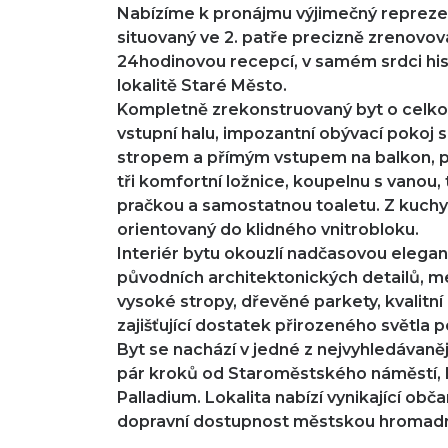
Nabízíme k pronájmu výjimečný reprezen
situovaný ve 2. patře precizně zrenov
24hodinovou recepcí, v samém srdci hist
lokalitě Staré Město.
Kompletně zrekonstruovaný byt o celkov
vstupní halu, impozantní obývací pokoj
stropem a přímým vstupem na balkon, pln
tři komfortní ložnice, koupelnu s vanou
pračkou a samostatnou toaletu. Z kuchyn
orientovaný do klidného vnitrobloku.
Interiér bytu okouzlí nadčasovou elega
původních architektonických detailů, me
vysoké stropy, dřevěné parkety, kvalitn
zajišťující dostatek přirozeného světla p
Byt se nachází v jedné z nejvyhledávaněj
pár kroků od Staroměstského náměstí, 
Palladium. Lokalita nabízí vynikající ob
dopravní dostupnost městskou hromadn