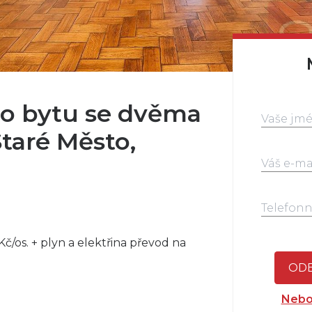
o bytu se dvěma
Staré Město,
Kč/os. + plyn a elektřina převod na
ODE
Nebo