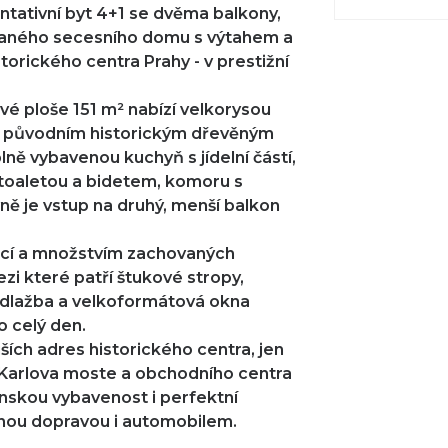
tativní byt 4+1 se dvěma balkony,
ovaného secesního domu s výtahem a
orického centra Prahy - v prestižní
é ploše 151 m² nabízí velkorysou
 s původním historickým dřevěným
ě vybavenou kuchyň s jídelní částí,
, toaletou a bidetem, komoru s
ě je vstup na druhý, menší balkon
ncí a množstvím zachovaných
zi které patří štukové stropy,
í dlažba a velkoformátová okna
o celý den.
ších adres historického centra, jen
Karlova moste a obchodního centra
čanskou vybavenost i perfektní
ou dopravou i automobilem.