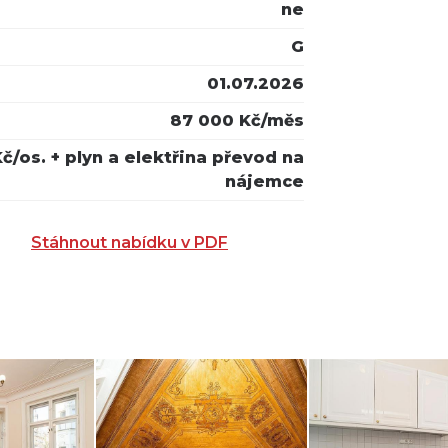
ne
G
01.07.2026
87 000 Kč/měs
č/os. + plyn a elektřina převod na
nájemce
Stáhnout nabídku v PDF
A EMAIL