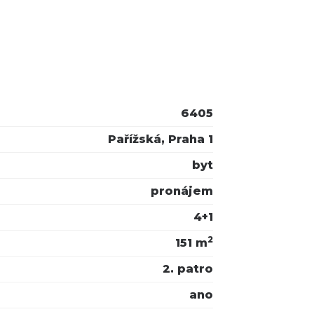
6405
Pařížská, Praha 1
byt
pronájem
4+1
2
151 m
2. patro
ano