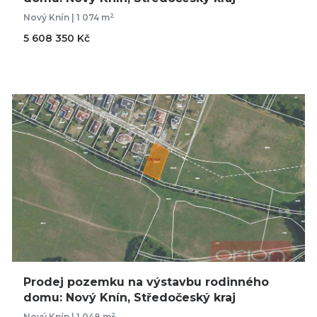
2
Nový Knín | 1 074 m
5 608 350 Kč
Prodej pozemku na výstavbu rodinného
domu: Nový Knín, Středočeský kraj
2
Nový Knín | 1 048 m