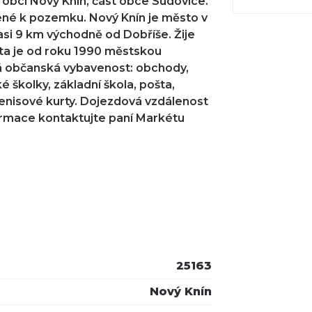
 obci Nový Knín, část obce Sudovice.
dené k pozemku. Nový Knín je město v
si 9 km východně od Dobříše. Žije
sta je od roku 1990 městskou
á občanská vybavenost: obchody,
é školky, základní škola, pošta,
, tenisové kurty. Dojezdová vzdálenost
formace kontaktujte paní Markétu
25163
Nový Knín