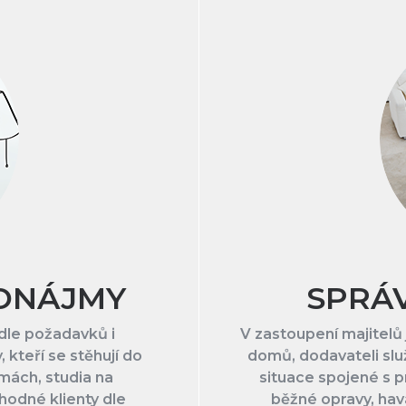
ONÁJMY
SPRÁ
 dle požadavků i
V zastoupení majitelů 
 kteří se stěhují do
domů, dodavateli slu
rmách, studia na
situace spojené s 
hodné klienty dle
běžné opravy, havá