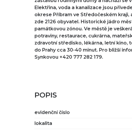
zástavbu rodinnými domy a nachází se v
Elektřina, voda a kanalizace jsou přive
okrese Příbram ve Středočeském kraji, a
zde 2126 obyvatel. Historické jádro mě
památkovou zónou. Ve městě je vešker
potraviny, restaurace, cukrárna, mateřsk
zdravotní středisko, lékárna, letní kino
do Prahy cca 30-40 minut. Pro bližší in
Synkovou +420 777 282 179.
POPIS
evidenční číslo
lokalita