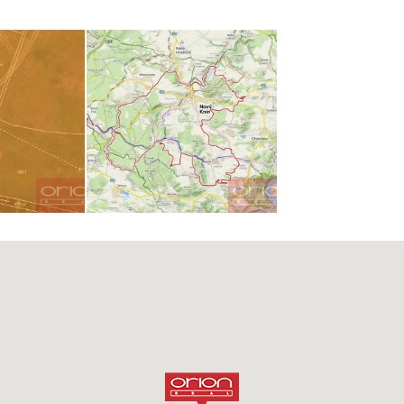
A EMAIL
z obrázku
RÁVU