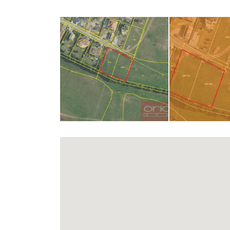
ZASLAT N
opiš kód 
ODESLAT ZP