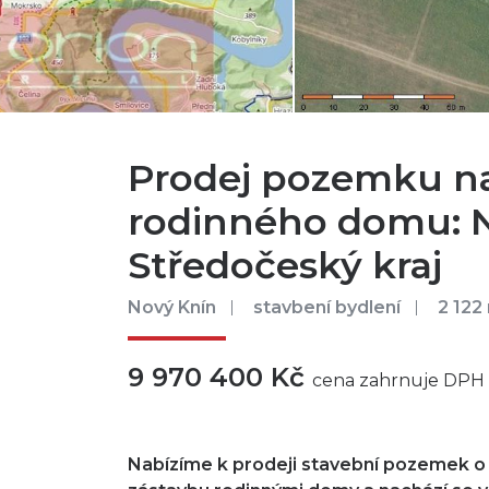
Prodej pozemku n
rodinného domu: N
Středočeský kraj
Nový Knín
stavbení bydlení
2 122
9 970 400 Kč
cena zahrnuje DPH
Nabízíme k prodeji stavební pozemek o 