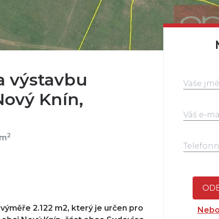
a výstavbu
ový Knín,
2
 m
ODE
výměře 2.122 m2, který je určen pro
Nebo