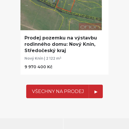
Prodej pozemku na výstavbu
rodinného domu: Nový Knín,
Středočeský kraj
2
Nový Knín | 2 122 m
9 970 400 Kč
VŠECHNY NA PRODEJ