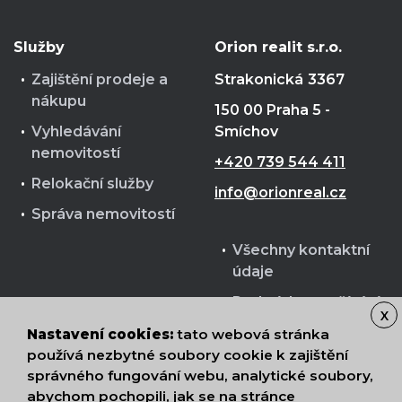
Služby
Orion realit s.r.o.
Zajištění prodeje a
Strakonická
3367
nákupu
150 00 Praha 5 -
Vyhledávání
Smíchov
nemovitostí
+420 739 544 411
Relokační služby
info@orionreal.cz
Správa nemovitostí
Všechny kontaktní
údaje
Podmínky používání
X
cookies
Nastavení cookies:
tato webová stránka
Zpracování osobních
používá nezbytné soubory cookie k zajištění
správného fungování webu, analytické soubory,
údajů
abychom pochopili, jak se na stránce