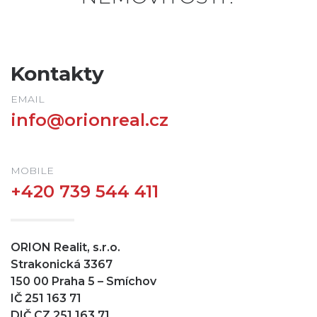
Kontakty
EMAIL
info@orionreal.cz
MOBILE
+420 739
544
411
ORION Realit, s.r.o.
Strakonická 3367
150 00 Praha 5 – Smíchov
IČ 251 163 71
DIČ CZ 251 163 71