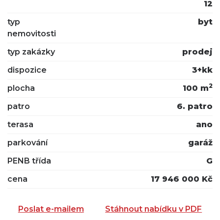
12
typ
byt
nemovitosti
typ zakázky
prodej
dispozice
3+kk
2
plocha
100 m
patro
6. patro
terasa
ano
parkování
garáž
PENB třída
G
cena
17 946 000 Kč
Poslat e-mailem
Stáhnout nabídku v PDF