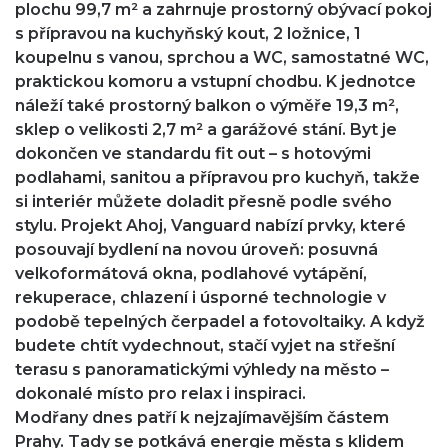
plochu 99,7 m² a zahrnuje prostorný obývací pokoj
s přípravou na kuchyňský kout, 2 ložnice, 1
koupelnu s vanou, sprchou a WC, samostatné WC,
praktickou komoru a vstupní chodbu. K jednotce
náleží také prostorný balkon o výměře 19,3 m²,
sklep o velikosti 2,7 m² a garážové stání. Byt je
dokončen ve standardu fit out –⁠ s hotovými
podlahami, sanitou a přípravou pro kuchyň, takže
si interiér můžete doladit přesně podle svého
stylu. Projekt Ahoj, Vanguard nabízí prvky, které
posouvají bydlení na novou úroveň: posuvná
velkoformátová okna, podlahové vytápění,
rekuperace, chlazení i úsporné technologie v
podobě tepelných čerpadel a fotovoltaiky. A když
budete chtít vydechnout, stačí vyjet na střešní
terasu s panoramatickými výhledy na město –
dokonalé místo pro relax i inspiraci.
Modřany dnes patří k nejzajímavějším částem
Prahy. Tady se potkává energie města s klidem