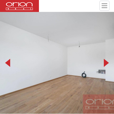
063-ahoj-271-social-2048px_x_q100__kr0.jpg