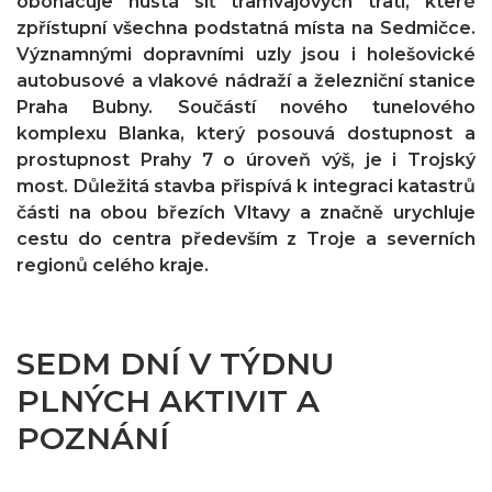
obohacuje hustá síť tramvajových tratí, které
zpřístupní všechna podstatná místa na Sedmičce.
Významnými dopravními uzly jsou i holešovické
autobusové a vlakové nádraží a železniční stanice
Praha Bubny. Součástí nového tunelového
komplexu Blanka, který posouvá dostupnost a
prostupnost Prahy 7 o úroveň výš, je i Trojský
most. Důležitá stavba přispívá k integraci katastrů
části na obou březích Vltavy a značně urychluje
cestu do centra především z Troje a severních
regionů celého kraje.
SEDM DNÍ V TÝDNU
PLNÝCH AKTIVIT A
POZNÁNÍ