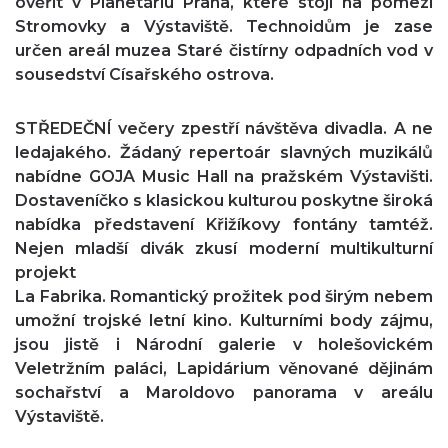
ověřit v Planetáriu Praha, které stojí na pomezí
Stromovky a Výstaviště. Technoidům je zase
určen areál muzea Staré čistírny odpadních vod v
sousedství Císařského ostrova.
STŘEDEČNÍ večery zpestří návštěva divadla. A ne
ledajakého. Žádaný repertoár slavných muzikálů
nabídne GOJA Music Hall na pražském Výstavišti.
Dostaveníčko s klasickou kulturou poskytne široká
nabídka představení Křižíkovy fontány tamtéž.
Nejen mladší divák zkusí moderní multikulturní
projekt
La Fabrika. Romantický prožitek pod širým nebem
umožní trojské letní kino. Kulturními body zájmu,
jsou jistě i Národní galerie v holešovickém
Veletržním paláci, Lapidárium věnované dějinám
sochařství a Maroldovo panorama v areálu
Výstaviště.