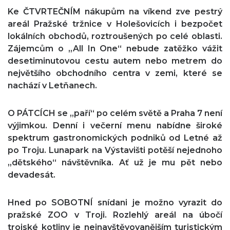
Ke ČTVRTEČNÍM nákupům na víkend zve pestrý
areál Pražské tržnice v Holešovicích i bezpočet
lokálních obchodů, roztroušených po celé oblasti.
Zájemcům o „All In One“ nebude zatěžko vážit
desetiminutovou cestu autem nebo metrem do
největšího obchodního centra v zemi, které se
nachází v Letňanech.
O PÁTCÍCH se „paří“ po celém světě a Praha 7 není
výjimkou. Denní i večerní menu nabídne široké
spektrum gastronomických podniků od Letné až
po Troju. Lunapark na Výstavišti potěší nejednoho
„dětského“ návštěvníka. Ať už je mu pět nebo
devadesát.
Hned po SOBOTNÍ snídani je možno vyrazit do
pražské ZOO v Troji. Rozlehlý areál na úbočí
trojské kotliny je nejnavštěvovanějším turistickým