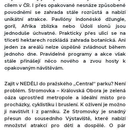
cílem v ČR. I přes opakované nesnáze způsobené
povodněmi se zahrada stále rozrůstá a nabízí
unikátní atrakce. Pavilóny indonéské džungle,
goril, Afrika zblízka nebo Údolí slonů jsou
jednoduše úchvatné. Prakticky přes ulici se na
třiceti hektarech rozkládá zahrada botanická. Ani
jeden za areálů nelze úspěšně zvládnout během
jednoho dne. Pravidelné programy a akce však
stále přinášejí něco nového a zvou hosty k
opakovaným návštěvám.
Zajít v NEDĚLI do pražského „Central“ parku? Není
problém. Stromovka – Královská Obora je zelená
oáza uprostřed metropole a ideální místo pro
procházky, cyklistiku i bruslení. K oživení je možno
jí navštívit i z parníku. Ze Stromovky je snadný
přesun do sousedního Výstaviště, které nabízí
množství atrakcí pro děti a dospělé. O pár