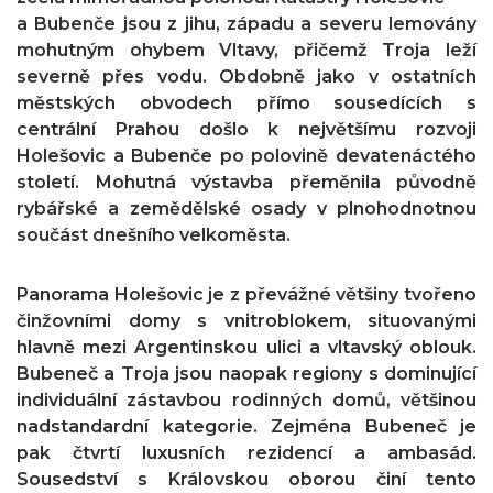
a Bubenče jsou z jihu, západu a severu lemovány
mohutným ohybem Vltavy, přičemž Troja leží
severně přes vodu. Obdobně jako v ostatních
městských obvodech přímo sousedících s
centrální Prahou došlo k největšímu rozvoji
Holešovic a Bubenče po polovině devatenáctého
století. Mohutná výstavba přeměnila původně
rybářské a zemědělské osady v plnohodnotnou
součást dnešního velkoměsta.
Panorama Holešovic je z převážné většiny tvořeno
činžovními domy s vnitroblokem, situovanými
hlavně mezi Argentinskou ulici a vltavský oblouk.
Bubeneč a Troja jsou naopak regiony s dominující
individuální zástavbou rodinných domů, většinou
nadstandardní kategorie. Zejména Bubeneč je
pak čtvrtí luxusních rezidencí a ambasád.
Sousedství s Královskou oborou činí tento