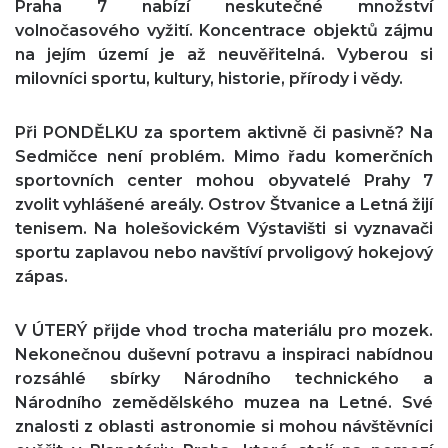
Praha 7 nabízí neskutečné množství
volnočasového vyžití. Koncentrace objektů zájmu
na jejím území je až neuvěřitelná. Vyberou si
milovníci sportu, kultury, historie, přírody i vědy.
Při PONDĚLKU za sportem aktivně či pasivně? Na
Sedmičce není problém. Mimo řadu komerčních
sportovních center mohou obyvatelé Prahy 7
zvolit vyhlášené areály. Ostrov Štvanice a Letná žijí
tenisem. Na holešovickém Výstavišti si vyznavači
sportu zaplavou nebo navštíví prvoligový hokejový
zápas.
V ÚTERÝ přijde vhod trocha materiálu pro mozek.
Nekonečnou duševní potravu a inspiraci nabídnou
rozsáhlé sbírky Národního technického a
Národního zemědělského muzea na Letné. Své
znalosti z oblasti astronomie si mohou návštěvníci