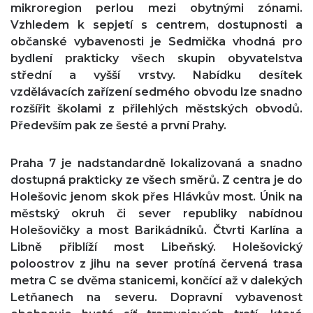
mikroregion perlou mezi obytnými zónami.
Vzhledem k sepjetí s centrem, dostupnosti a
občanské vybavenosti je Sedmička vhodná pro
bydlení prakticky všech skupin obyvatelstva
střední a vyšší vrstvy. Nabídku desítek
vzdělávacích zařízení sedmého obvodu lze snadno
rozšířit školami z přilehlých městských obvodů.
Především pak ze šesté a první Prahy.
Praha 7 je nadstandardně lokalizovaná a snadno
dostupná prakticky ze všech směrů. Z centra je do
Holešovic jenom skok přes Hlávkův most. Únik na
městský okruh či sever republiky nabídnou
Holešovičky a most Barikádníků. Čtvrti Karlína a
Libně přiblíží most Libeňský. Holešovický
poloostrov z jihu na sever protíná červená trasa
metra C se dvěma stanicemi, končící až v dalekých
Letňanech na severu. Dopravní vybavenost