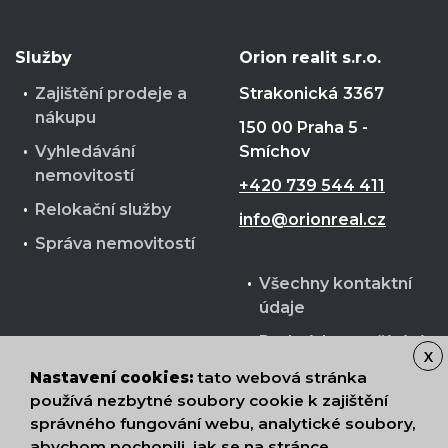
Služby
Orion realit s.r.o.
Zajištění prodeje a
Strakonická
3367
nákupu
150 00 Praha 5 -
Vyhledávání
Smíchov
nemovitostí
+420 739 544 411
Relokační služby
info@orionreal.cz
Správa nemovitostí
Všechny kontaktní
údaje
Podmínky používání
X
cookies
Nastavení cookies:
tato webová stránka
Zpracování osobních
používá nezbytné soubory cookie k zajištění
správného fungování webu, analytické soubory,
údajů
abychom pochopili, jak se na stránce