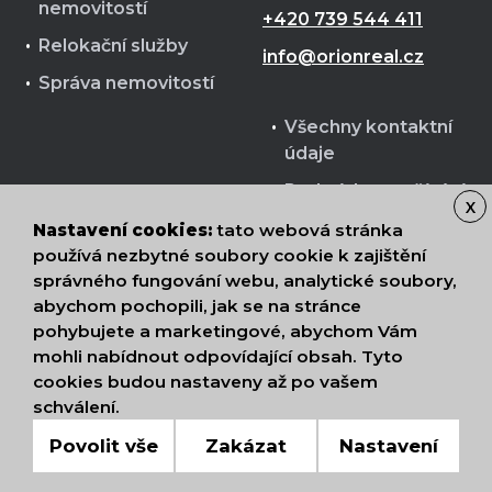
nemovitostí
+420 739 544 411
Relokační služby
info@orionreal.cz
Správa nemovitostí
Všechny kontaktní
údaje
Podmínky používání
X
cookies
Nastavení cookies:
tato webová stránka
Zpracování osobních
používá nezbytné soubory cookie k zajištění
správného fungování webu, analytické soubory,
údajů
abychom pochopili, jak se na stránce
pohybujete a marketingové, abychom Vám
mohli nabídnout odpovídající obsah. Tyto
cookies budou nastaveny až po vašem
Nahoru
schválení.
© 2026 ORION Realit s.r.o.
Povolit vše
Zakázat
Nastavení
DIGITALBROTHERS