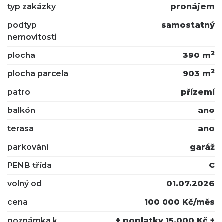
typ zakázky
pronájem
podtyp
samostatný
nemovitosti
2
plocha
390 m
2
plocha parcela
903 m
patro
přízemí
balkón
ano
terasa
ano
parkování
garáž
PENB třída
C
volný od
01.07.2026
cena
100 000 Kč/měs
poznámka k
+ poplatky 15.000 Kč +