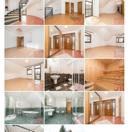
opiš kód z obrázku
ODESLAT ZPRÁVU