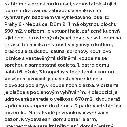
Nabízíme k pronájmu luxusní, samostatně stojící
dům s udržovanou zahradou a venkovním
vyhřívaným bazénem ve vyhledávané lokalitě
Prahy 6 - Nebušice. Dům 9+1 má obytnou plochu
390 m2, v přízemí je vstupní hala, zařízená kuchyň
s jídelnou, prostorný obývací pokoj se vstupem na
terasu, technická místnost s plynovým kotlem,
pračkou a sušičkou, sauna, sprchový kout, dvě
ložnice s vestavěnými skříněmi, koupelna se
sprchou a samostatná toaleta. 1. patro domu
nabízí 6 ložnic, 3 koupelny s toaletami a komoru.
Ve všech ložnicích jsou vestavěné skříně a
plovoucí podlahy, v koupelnách dlažba. V přízemí
je dlažba s podlahovým vyhříváním. K dispozici je
udržovaná zahrada o velikosti 670 m2 . dvougaráž
s přímým vstupem do domu a 2 parkovací stání na
pozemku. Na zahradě je veankovní vyhřívaný
bazén. K vybavaeaní domu pataří alarm,
internetové a satelitní připojení, domácí vrátný.