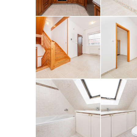
opiš kód 
ODESLAT ZP