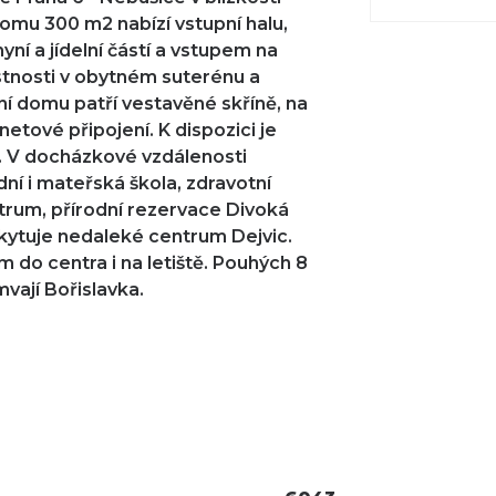
omu 300 m2 nabízí vstupní halu,
ní a jídelní částí a vstupem na
místnosti v obytném suterénu a
ní domu patří vestavěné skříně, na
etové připojení. K dispozici je
. V docházkové vzdálenosti
ní i mateřská škola, zdravotní
ntrum, přírodní rezervace Divoká
skytuje nedaleké centrum Dejvic.
do centra i na letiště. Pouhých 8
mvají Bořislavka.