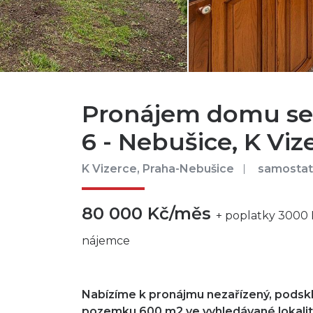
Pronájem domu se 
6 - Nebušice, K Viz
K Vizerce, Praha-Nebušice
samostat
80 000 Kč/měs
+ poplatky 3000 K
nájemce
Nabízíme k pronájmu nezařízený, podsk
pozemku 600 m2 ve vyhledávané lokalitě 