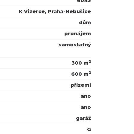
6043
K Vizerce, Praha-Nebušice
dům
pronájem
samostatný
2
300 m
2
600 m
přízemí
ano
ano
garáž
G