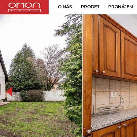
O NÁS
PRODEJ
PRONÁJEM
850_9045.jpg