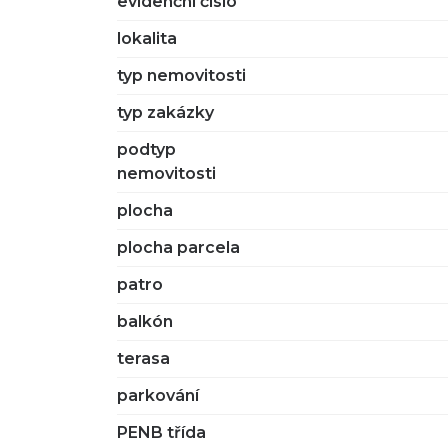
evidenční číslo
lokalita
typ nemovitosti
typ zakázky
podtyp
nemovitosti
plocha
plocha parcela
patro
balkón
terasa
parkování
PENB třída