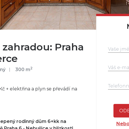
zahradou: Praha
erce
2
ný
300 m
č + elektřina a plyn se převádí na
ODE
lepený rodinný dům 6+kk na
Nebo
Praha 6 - Nebušice v blízkosti