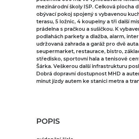
mezinárodní školy ISP. Celková plocha d
obývací pokoj spojený s vybavenou kuchy
terasu, 5 ložnic, 4 koupelny a tři další 
prádelna s pračkou a sušičkou. K vybave
podlahách parkety a dlažba, alarm, intern
udržovaná zahrada a garáž pro dvě auta
seupermarket, restaurace, bistro, základ
středisko, sportovní hala a tenisové ce
Šárka. Veškerou další infrastrukturu po
Dobrá dopravní dostupnost MHD a autem 
minut jízdy autem ke stanici metra a tra
POPIS