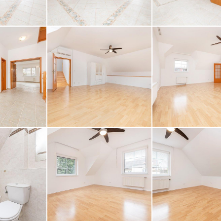
z obrázku
RÁVU