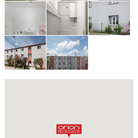
opiš kód z obrázku
ODESLAT ZPRÁVU