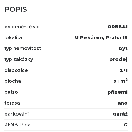
POPIS
evidenční číslo
008841
lokalita
U Pekáren, Praha 15
typ nemovitosti
byt
typ zakázky
prodej
dispozice
2+1
2
plocha
91 m
patro
přízemí
terasa
ano
parkování
garáž
PENB třída
G