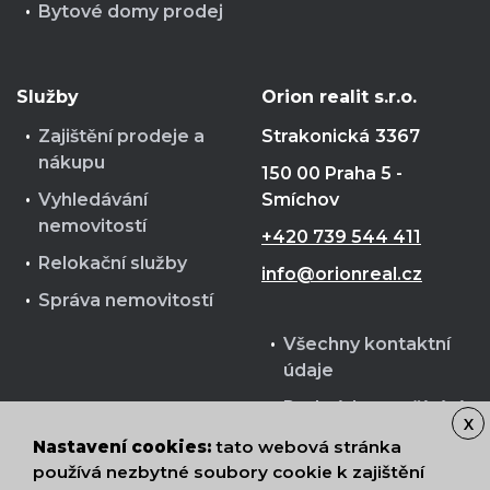
Bytové domy prodej
Služby
Orion realit s.r.o.
Zajištění prodeje a
Strakonická
3367
nákupu
150 00 Praha 5 -
Vyhledávání
Smíchov
nemovitostí
+420 739 544 411
Relokační služby
info@orionreal.cz
Správa nemovitostí
Všechny kontaktní
údaje
Podmínky používání
X
cookies
Nastavení cookies:
tato webová stránka
Zpracování osobních
používá nezbytné soubory cookie k zajištění