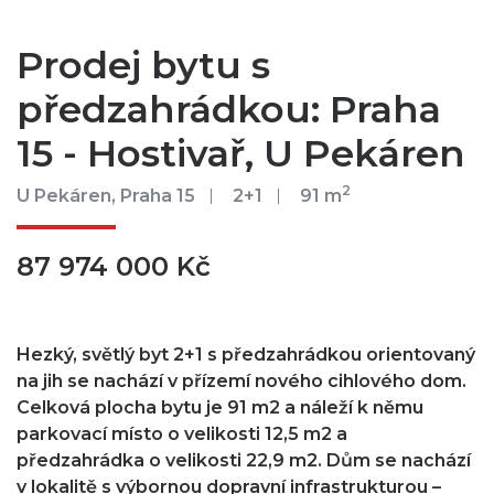
Prodej bytu s
předzahrádkou: Praha
15 - Hostivař, U Pekáren
2
U Pekáren, Praha 15
2+1
91 m
87 974 000 Kč
Hezký, světlý byt 2+1 s předzahrádkou orientovaný
na jih se nachází v přízemí nového cihlového dom.
Celková plocha bytu je 91 m2 a náleží k němu
parkovací místo o velikosti 12,5 m2 a
předzahrádka o velikosti 22,9 m2. Dům se nachází
v lokalitě s výbornou dopravní infrastrukturou –